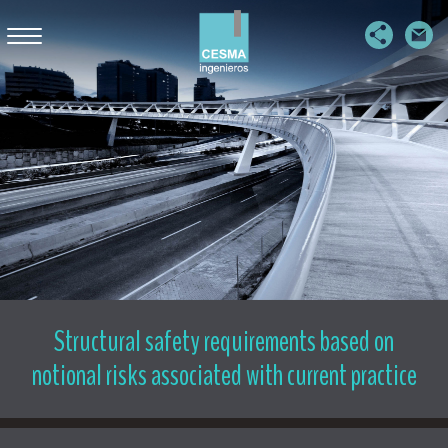
PUENTES
PASARELAS
EDIFICACIÓN SINGULAR
OBRAS HIDRÁULICAS Y MARÍTIMAS
EDIFICACIÓN INDUSTRIAL
ESTRUCTURAS SOTERRADAS
Structural safety requirements based on
notional risks associated with current practice
EMPRESA
PUBLICACIONES