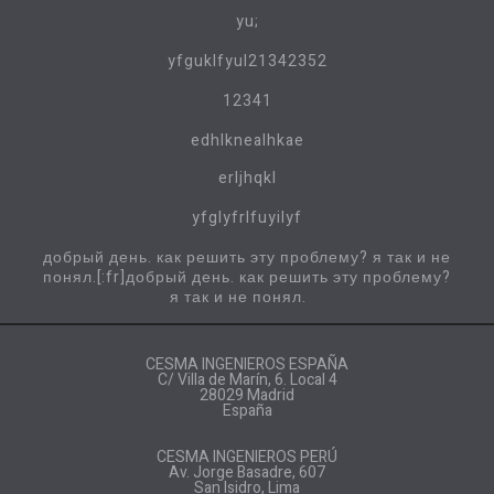
yu;
yfguklfyul21342352
12341
edhlknealhkae
erljhqkl
yfglyfrlfuyilyf
добрый день. как решить эту проблему? я так и не
понял.[:fr]добрый день. как решить эту проблему?
я так и не понял.
CESMA INGENIEROS ESPAÑA
C/ Villa de Marín, 6. Local 4
28029 Madrid
España
CESMA INGENIEROS PERÚ
Av. Jorge Basadre, 607
San Isidro, Lima