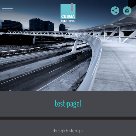
PUENTES
PASARELAS
EDIFICACIÓN SINGULAR
OBRAS HIDRÁULICAS Y MARÍTIMAS
EDIFICACIÓN INDUSTRIAL
ESTRUCTURAS SOTERRADAS
test-page1
EMPRESA
dsrjgkhakjhg.a
PUBLICACIONES